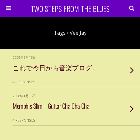
TWO STEPS FROM THE BLUES
Tags › Vee Jay
2009年5月13日
これで今日から音楽ブログ。
4 RESPONSES
2008年1月15日
Memphis Slim – Guitar Cha Cha Cha
4 RESPONSES