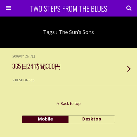
TWO STEPS FROM THE BLUES
Tags › The Sun’s Sons
2009年12月7日
365日24時間300円
2 RESPONSES
Back to top
Mobile
Desktop