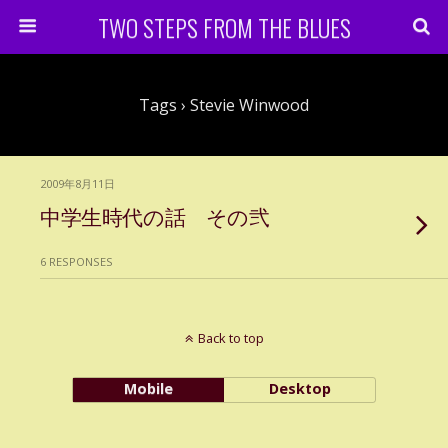
TWO STEPS FROM THE BLUES
Tags › Stevie Winwood
2009年8月11日
中学生時代の話 その弐
6 RESPONSES
Back to top
Mobile
Desktop