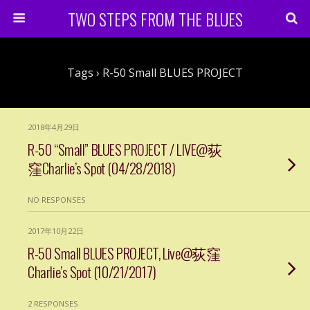
TWO STEPS FROM THE BLUES
Tags › R-50 Small BLUES PROJECT
2018年4月29日
R-50 “Small” BLUES PROJECT / LIVE@荻
窪Charlie’s Spot (04/28/2018)
NO RESPONSES
2017年10月22日
R-50 Small BLUES PROJECT, Live@荻窪
Charlie’s Spot (10/21/2017)
2 RESPONSES