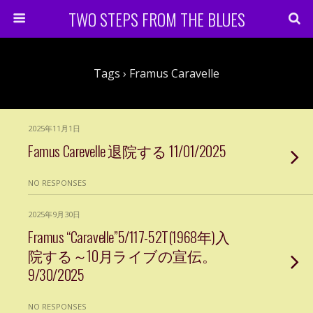
TWO STEPS FROM THE BLUES
Tags › Framus Caravelle
2025年11月1日
Famus Carevelle 退院する 11/01/2025
NO RESPONSES
2025年9月30日
Framus “Caravelle”5/117-52T(1968年)入
院する～10月ライブの宣伝。
9/30/2025
NO RESPONSES