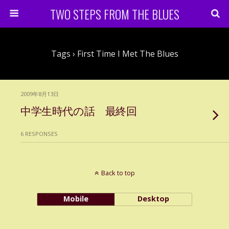
TWO STEPS FROM THE BLUES
Tags › First Time I Met The Blues
2009年8月13日
中学生時代の話 最終回
6 RESPONSES
Back to top
Mobile
Desktop