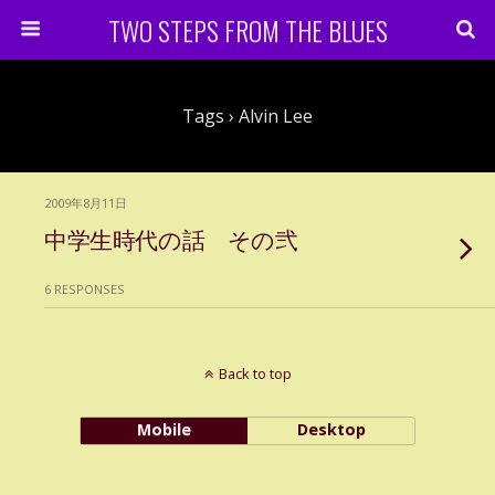
TWO STEPS FROM THE BLUES
Tags › Alvin Lee
2009年8月11日
中学生時代の話 その弐
6 RESPONSES
Back to top
Mobile
Desktop