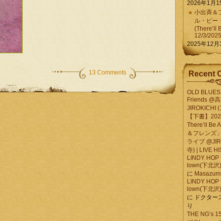
2026年1月1
小出斉＆フ
ル・ビー
(There’ll 
12/3/202
2025年12月
13 Comments
Recent 
OLD BLUES 
Friends @
JIROKICHI (
【下書】2026.
There’ll B
＆フレンズ」
ライブ @JIR
寺) | LIVE 
LINDY HOP 
lown(下北沢) 
に
Masazumi 
LINDY HOP 
lown(下北沢) 
に
ドクター
り
THE NG’s