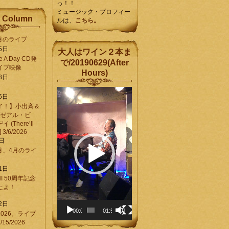
っ！！
ミュージック・プロフィー
 Column
ルは、
こちら。
6月のライブ
5日
大人はワイン２本ま
Be A Day CD発
で/20190629(After
イブ映像
Hours)
8日
動
6日
画
了！】小出斉＆
プ
[ゼアル・ビ
レ
(There’ll
ー
] 3/6/2026
ヤ
8日
ー
3月、4月のライ
1日
CHI 50周年記念
ったよ！
6
2日
00:00
01:58
026。ライブ
15/2026