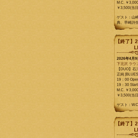
M.C. ￥3,00
￥3,500(当日
ゲスト：山
典、早崎詩
【終了】2
L
2026年4月
下北沢 ラウ
【DUO】石
正純 [BLUES L
19：00 Ope
19：30 Start
M.C. ￥3,00
￥3,500(当日
ゲスト：W.
【終了】2
L