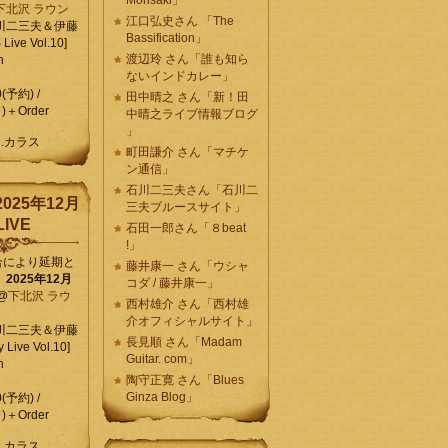
Morisaki」
下北沢 ラウン
江口弘史さん 「The
川二三夫＆伊藤
Bassification」
ive Vol.10]
渡辺玲 さん「誰も知ら
n
ないインドカレー」
0(予約) /
田中晴之 さん「新！田
)＋Order
中晴之ライブ情報ブログ
」
C.カラス
町田謙介 さん「マチケ
ン通信」
石川二三夫さん「石川二
025年12月
三夫ブルースサイト」
IVE
石田一郎さん「８beat
!」
合により延期と
藤井康一 さん「ウシャ
】
2025年12月
コダ / 藤井康一」
@
下北沢 ラウ
西村雄介 さん「西村雄
介オフィシャルサイト」
川二三夫＆伊藤
長見順 さん「Madam
 Live Vol.10]
Guitar. com」
n
陶守正寛 さん「Blues
Ginza Blog」
0(予約) /
)＋Order
C.カラス