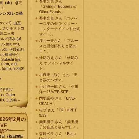
吾妻光良 さん
6日（金）
@
高
「Swingin' Boppers &
HI
Other Events」
レンズ[レコ発
吾妻光良 さん「バッパ
, vcl), 山室
ーズ友の会 (ビクター・
vcl), ササキサトコ
エンターテイメント公式
, 石川二三夫
サイト)」
ールズ清水 (pf,
坪井一夫さん 「 ブルー
 (gtr, vcl),
スと擬似餌釣りと酒の
, vcl), 伊藤正純
日々」
 , and町田謙介
妹尾みえ さん 「妹尾み
y Satoshi (gtr,
え オフィシャルサイ
o (hrm, vcl),
ト」
 (drm), 岡地曙
小堀正（誤） さん「正
n
と誤のハザマ」
小川洋一郎 さん 「小川
0(予約) /
洋一郎 WEB SITE」
)＋Order
岡地曙裕 さん「LIVE-
月6日19時～
OKACHI」
松ブ さん「TRUMPET
9/39」
026年2月の
柴田摂子 さん 「柴田摂
IVE
子の音楽と暮らす日々」
森崎ベラ さん 「Bella
10日（祝日前日