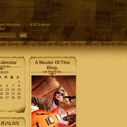
ous, Precious
6 BTS photo
day
Calendar
A Master Of This
Blog.
26年8月
水
木
金
土
1
5
6
7
8
12
13
14
15
19
20
21
22
26
27
28
29
9月のLIVE