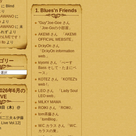
ty
)
に
Blind
1. Blues'n Friends
より
K SAWANO
に
o
より
"Guy"Joe-Goe さん
K SAWANO
に
未
「Joe-Goの小部屋」
られず
より
AKEMI さん 「AKEMI
月のLIVEです！
OFFICIAL WEBSITE」
Ito
より
Dr.kyOn さん
「Dr.kyOn information
web.」
ゴリー
kiyomi さん 「べーす
Bass そして・たまにベ
ース」
KOTEZ さん 「KOTEZ's
web !」
026年6月の
LEO さん 「Lady Soul
LEO web」
IVE
MILKY MAMA
18日（木）
@
ROIKI さん 「ROIKI」
ン
tom斉藤さん
川二三夫＆伊藤
「tomBlog」
ive Vol.12]
W.C.カラス さん 「W.C.
n
カラスの巣」