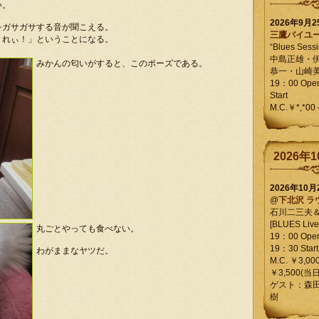
い。
2026年9月
をガサガサする音が聞こえる。
三鷹バイユ
くれぃ！」ということになる。
“Blues Sessi
中島正雄・
みかんの匂いがすると、このポーズである。
恭一・山崎
19：00 Op
Start
M.C.￥*,*00
2026年1
2026年10
@
下北沢 ラ
石川二三夫
[BLUES Live 
丸ごとやっても食べない。
19：00 Ope
19：30 Start
わがままなヤツだ。
M.C. ￥3,00
￥3,500(当日
ゲスト：森
樹