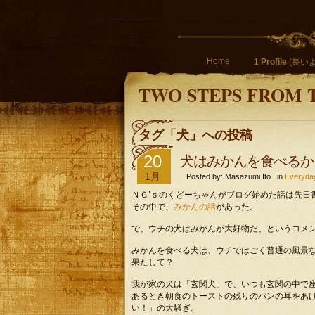
Home
1 Profile
(長いよ
TWO STEPS FROM 
タグ「犬」への投稿
20
犬はみかんを食べるか
1月
Posted by: Masazumi Ito in
Everyda
ＮＧ’ｓのくどーちゃんがブログ始めた話は先日
その中で、
みかんの話
があった。
で、ウチの犬はみかんが大好物だ、というコメ
みかんを食べる犬は、ウチではごく普通の風景
果たして？
我が家の犬は「玄関犬」で、いつも玄関の中で
あるとき朝食のトーストの残りのパンの耳をあ
い！」の大騒ぎ。