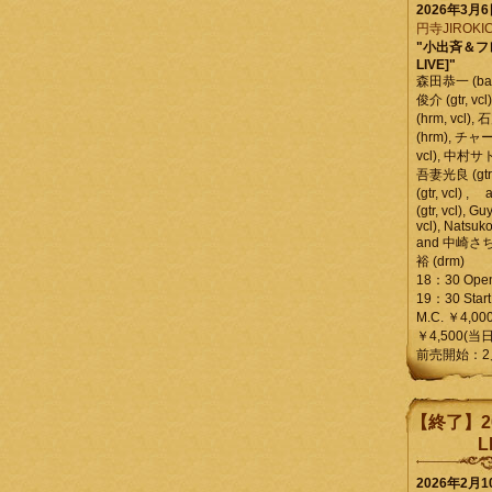
2026年3月
円寺JIROKIC
"小出斉＆フ
LIVE]"
森田恭一 (bass
俊介 (gtr, 
(hrm, vcl)
(hrm), チャ
vcl), 中村サトル
吾妻光良 (gtr
(gtr, vcl)
(gtr, vcl), Gu
vcl), Natsuk
and 中崎さち
裕 (drm)
18：30 Ope
19：30 Start
M.C. ￥4,00
￥4,500(当日
前売開始：2
【終了】2
L
2026年2月