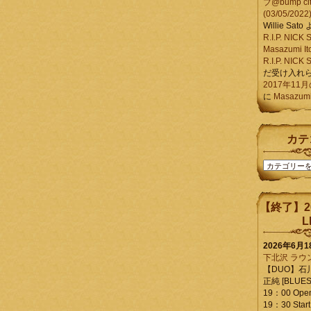
ブ@bump ci
(03/05/2022
Willie Sato
R.I.P. NIC
Masazumi It
R.I.P. NIC
だ受け入れ
2017年11
に
Masazumi 
カテ
カ
テ
ゴ
リ
【終了】2
ー
L
2026年6月
下北沢 ラウ
【DUO】石
正純 [BLUES L
19：00 Ope
19：30 Start