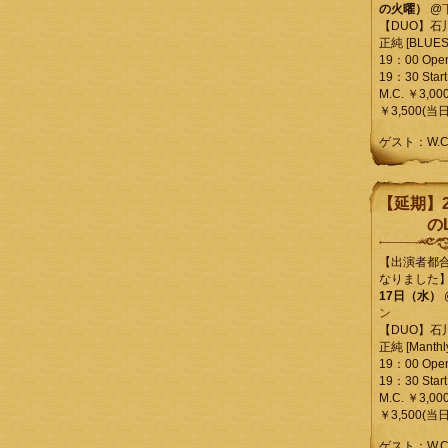
の火曜）
@
【DUO】石
正純 [BLUES L
19：00 Ope
19：30 Start
M.C. ￥3,00
￥3,500(当日
ゲスト：W.
【延期】2
のL
【出演者都
なりました
17日（水）
ン
【DUO】石
正純 [Manthly
19：00 Ope
19：30 Start
M.C. ￥3,00
￥3,500(当日
ゲスト：W.