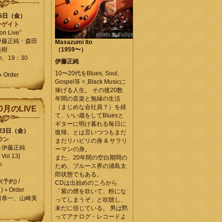
25日（金）
ーゲイト
on Live”
伊藤正純・森田
Masazumi Ito
美樹
（1959〜）
en、19：30
伊藤正純
10〜20代をBlues, Soul,
＋Order
Gospel等々,Black Musicに
捧げる人生。 その後20数
年間の音楽と無縁の生活
（まじめな会社員？）を経
0月のLIVE
て、いい歳をしてBluesと
ギターに明け暮れる毎日に
月23日（金）
復帰。とは言いつつもまだ
ウン
まだリハビリの身 & サラリ
＆伊藤正純
ーマンの身。
Vol.13]
また、20年間の空白期間の
n
ため、ブルース界の浦島太
郎状態でもある。
0(予約) /
CDは出始めのころから
)＋Order
「紫の煙を吹いて、粉にな
田恭一、山崎美
ってしまうぞ」と吹聴し、
未だに信じている。 男は黙
ってアナログ・レコードよ