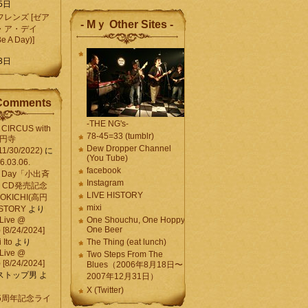
5日
レンズ [ゼア
- Mｙ Other Sites -
・ア・デイ
Be A Day)]
5
3日
Comments
-THE NG's-
CIRCUS with
78-45=33 (tumblr)
高円寺
Dew Dropper Channel
11/30/2022)
に
(You Tube)
03.06.
facebook
e A Day「小出斉
Instagram
CD発売記念
LIVE HISTORY
OKICHI(高円
mixi
HISTORY
より
Live @
One Shouchu, One Hoppy.
One Beer
[8/24/2024]
Ito
より
The Thing (eat lunch)
Live @
Two Steps From The
[8/24/2024]
Blues（2006年8月18日〜
ストップ男
よ
2007年12月31日）
X (Twitter)
 15周年記念ライ