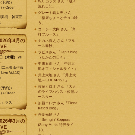
W.C.カラス さん 「駄々
0(予約) /
洩れ日記」
)＋Order
グレート義太夫 さん
崎美樹、神東正
「糖尿ちょっとチョコ喰
生
う」
コージー大内 さん 「角
打ブルース」
026年4月の
ナカネ義之 さん「ブル
ース春秋」
IVE
ラピスさん 「 lapiz blog
9日（木曜）
@
うたかたの日々」
ン
中川五郎 さん「中川五
川二三夫＆伊藤
郎オフィシャルサイト」
ive Vol.10]
井上大地 さん 「井上大
n
地 – GUITARIST 」
佐藤ヒロオ さん 「大人
0(予約) /
のライブハウス・荻窪ル
)＋Order
ースター」
C.カラス
加藤エレナ さん「Elena
Kato's Blog」
吾妻光良 さん
「Swingin' Boppers
026年3月の
(Sony Music 特設サイ
IVE
ト)」