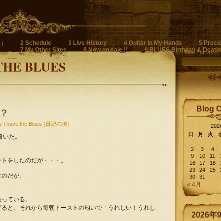
2 Schedule
3 Live History
4 Guitar In My Hands
5 Preci
)
7 My Other Sites
8 Now on sale !!
9 BLUES Birthday & Death
Find Entries
THE BLUES
Blog 
？
y I have the Blues (日記の項）
20
日
月
火
書いた。
2
3
4
9
10
11
ントをしたのだが・・・。
16
17
18
23
24
25
なのだが。
30
31
« 4月
座っている。
げると、それから毎朝トーストの匂いで「うれしい！うれし
2026年