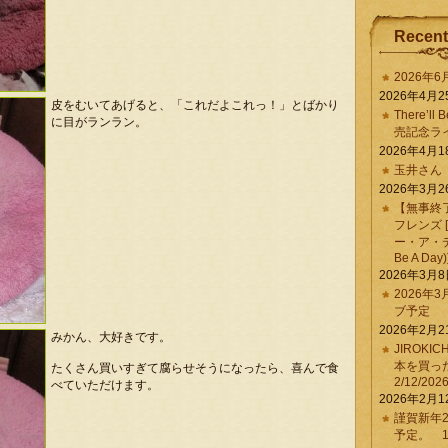
Recent
2026年
2026年4月2
皮をむいてあげると、「これだよこれっ！」とばかり
There’ll 
に目がランラン。
売記念ラ
2026年4月1
玉井さん
2026年3月2
【無事終
フレンズ 
ー・ア・デイ 
Be A Day)
2026年3月
2026年
ブ予定
2026年2月2
みかん、大好きです。
JIROKI
本を買
たくさん買いすぎて腐らせそうになったら、喜んで食
2/12/202
べていただけます。
2026年2月1
謹賀新年2
予定。 1/