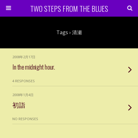
TWO STEPS FROM THE BLUES
Tags › 清瀬
2008年2月17日
In the midnight hour.
4 RESPONSES
2008年1月4日
初詣
NO RESPONSES