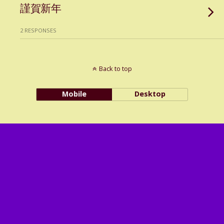
謹賀新年
2 RESPONSES
Back to top
Mobile
Desktop