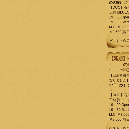
の火曜）
@
【DUO】石
正純 [BLUES L
19：00 Ope
19：30 Start
M.C. ￥3,00
￥3,500(当日
ゲスト：W.
【延期】2
のL
【出演者都
なりました
17日（水）
ン
【DUO】石
正純 [Manthly
19：00 Ope
19：30 Start
M.C. ￥3,00
￥3,500(当日
ゲスト：W.