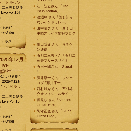
Morisaki」
下北沢 ラウン
江口弘史さん 「The
川二三夫＆伊藤
Bassification」
ive Vol.10]
渡辺玲 さん「誰も知ら
n
ないインドカレー」
0(予約) /
田中晴之 さん「新！田
)＋Order
中晴之ライブ情報ブログ
」
C.カラス
町田謙介 さん「マチケ
ン通信」
石川二三夫さん「石川二
025年12月
三夫ブルースサイト」
IVE
石田一郎さん「８beat
!」
合により延期と
藤井康一 さん「ウシャ
】
2025年12月
コダ / 藤井康一」
@
下北沢 ラウ
西村雄介 さん「西村雄
介オフィシャルサイト」
川二三夫＆伊藤
長見順 さん「Madam
 Live Vol.10]
Guitar. com」
n
陶守正寛 さん「Blues
Ginza Blog」
0(予約) /
)＋Order
C.カラス