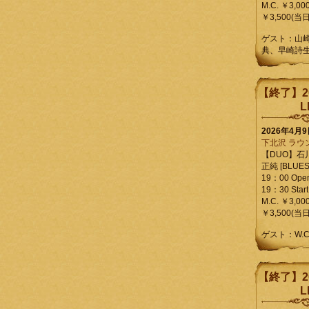
M.C. ￥3,00
￥3,500(当日
ゲスト：山
典、早崎詩
【終了】2
L
2026年4月
下北沢 ラウ
【DUO】石
正純 [BLUES L
19：00 Ope
19：30 Start
M.C. ￥3,00
￥3,500(当日
ゲスト：W.
【終了】2
L