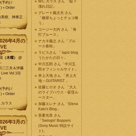
W.C.カラス さん 「駄々
0(予約) /
洩れ日記」
)＋Order
グレート義太夫 さん
崎美樹、神東正
「糖尿ちょっとチョコ喰
生
う」
コージー大内 さん 「角
打ブルース」
026年4月の
ナカネ義之 さん「ブル
ース春秋」
IVE
ラピスさん 「 lapiz blog
9日（木曜）
@
うたかたの日々」
ン
中川五郎 さん「中川五
川二三夫＆伊藤
郎オフィシャルサイト」
ive Vol.10]
井上大地 さん 「井上大
n
地 – GUITARIST 」
佐藤ヒロオ さん 「大人
0(予約) /
のライブハウス・荻窪ル
)＋Order
ースター」
C.カラス
加藤エレナ さん「Elena
Kato's Blog」
吾妻光良 さん
「Swingin' Boppers
026年3月の
(Sony Music 特設サイ
IVE
ト)」