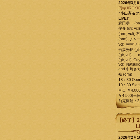
2026年3月
円寺JIROKIC
"小出斉＆フ
LIVE]"
森田恭一 (bass
俊介 (gtr, 
(hrm, vcl)
(hrm), チャ
vcl), 中村サトル
吾妻光良 (gtr
(gtr, vcl)
(gtr, vcl), Gu
vcl), Natsuk
and 中崎さち
裕 (drm)
18：30 Ope
19：30 Start
M.C. ￥4,00
￥4,500(当日
前売開始：2
【終了】2
L
2026年2月