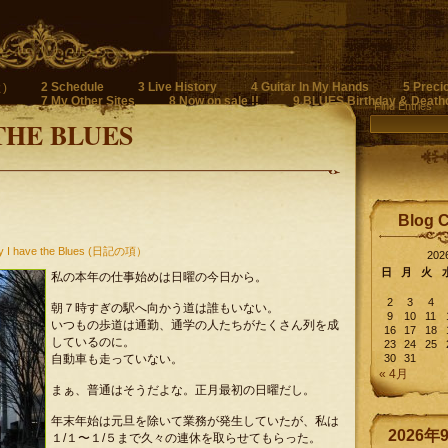
2 Schedule
3 Live History
4 Guitar In My Hands
5 Preci
)
7 My Other Sites
8 Now on sale !!
9 BLUES Birthday & Death
Find Entries
THE BLUES
Blog 
y I have the Blues (日記の項）
20
日
月
火
私の本年の仕事始めは日曜の今日から。
2
3
4
朝７時すぎの駅へ向かう道は誰もいない。
9
10
11
いつもの歩道は通勤、通学の人たちがたくさん列を成
16
17
18
しているのに。
23
24
25
自動車も走っていない。
30
31
« 4月
まぁ、普通はそうだよな。正月最初の日曜だし。
年末年始は元旦を除いて業務が発生していたが、私は
2026年
１/１〜１/５まで久々の連休を取らせてもらった。