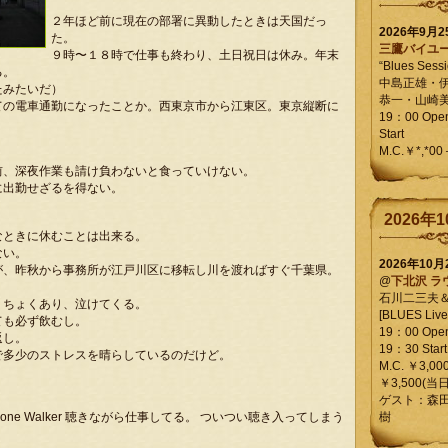
２年ほど前に現在の部署に異動したときは天国だっ
2026年9月
た。
三鷹バイユ
９時〜１８時で仕事も終わり、土日祝日は休み。年末
“Blues Sessi
る。
中島正雄・
たみたいだ）
恭一・山崎
ての電車通勤になったことか。西東京市から江東区。東京縦断に
19：00 Op
Start
M.C.￥*,*00
前、深夜作業も請け負わないと食っていけない。
に出勤せざるを得ない。
2026年1
なときに休むことは出来る。
ない。
2026年10
が、昨秋から事務所が江戸川区に移転し川を渡ればすぐ千葉県。
@
下北沢 ラ
石川二三夫
くちょくあり、泣けてくる。
[BLUES Live 
ても必ず飲むし。
19：00 Ope
返し。
19：30 Start
で多少のストレスを晴らしているのだけど。
M.C. ￥3,00
￥3,500(当日
。
ゲスト：森
ne Walker 聴きながら仕事してる。 ついつい聴き入ってしまう
樹