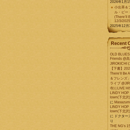
2026年1月1
小出斉＆フ
ル・ビー
(There’ll 
12/3/202
2025年12月
Recent 
OLD BLUES 
Friends @
JIROKICHI (
【下書】2026.
There’ll B
＆フレンズ」
ライブ @JIR
寺) | LIVE 
LINDY HOP 
lown(下北沢) 
に
Masazumi 
LINDY HOP 
lown(下北沢) 
に
ドクター
り
THE NG’s