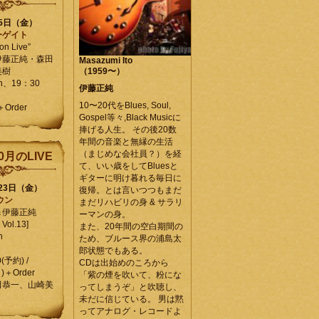
25日（金）
ーゲイト
on Live”
伊藤正純・森田
Masazumi Ito
美樹
（1959〜）
en、19：30
伊藤正純
10〜20代をBlues, Soul,
＋Order
Gospel等々,Black Musicに
捧げる人生。 その後20数
年間の音楽と無縁の生活
（まじめな会社員？）を経
0月のLIVE
て、いい歳をしてBluesと
ギターに明け暮れる毎日に
月23日（金）
復帰。とは言いつつもまだ
ウン
まだリハビリの身 & サラリ
＆伊藤正純
ーマンの身。
Vol.13]
また、20年間の空白期間の
n
ため、ブルース界の浦島太
郎状態でもある。
0(予約) /
CDは出始めのころから
)＋Order
「紫の煙を吹いて、粉にな
田恭一、山崎美
ってしまうぞ」と吹聴し、
未だに信じている。 男は黙
ってアナログ・レコードよ