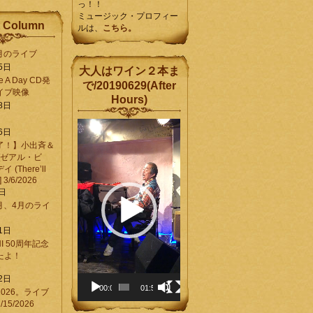
っ！！
ミュージック・プロフィー
 Column
ルは、
こちら。
6月のライブ
5日
大人はワイン２本ま
Be A Day CD発
で/20190629(After
イブ映像
Hours)
8日
動
6日
画
了！】小出斉＆
プ
[ゼアル・ビ
レ
(There’ll
ー
] 3/6/2026
ヤ
8日
ー
3月、4月のライ
1日
CHI 50周年記念
ったよ！
6
2日
00:00
01:58
026。ライブ
15/2026