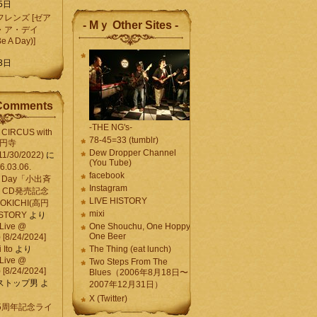
5日
レンズ [ゼア
- Mｙ Other Sites -
・ア・デイ
Be A Day)]
5
3日
Comments
-THE NG's-
CIRCUS with
78-45=33 (tumblr)
高円寺
Dew Dropper Channel
11/30/2022)
に
(You Tube)
03.06.
facebook
e A Day「小出斉
Instagram
CD発売記念
LIVE HISTORY
OKICHI(高円
mixi
HISTORY
より
Live @
One Shouchu, One Hoppy.
One Beer
[8/24/2024]
Ito
より
The Thing (eat lunch)
Live @
Two Steps From The
[8/24/2024]
Blues（2006年8月18日〜
ストップ男
よ
2007年12月31日）
X (Twitter)
 15周年記念ライ