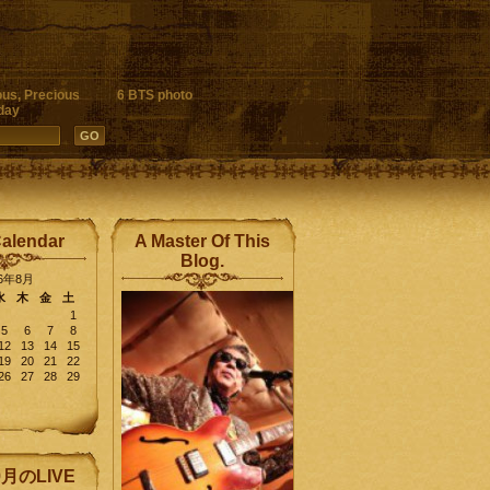
ous, Precious
6 BTS photo
day
Calendar
A Master Of This
Blog.
26年8月
水
木
金
土
1
5
6
7
8
12
13
14
15
19
20
21
22
26
27
28
29
9月のLIVE