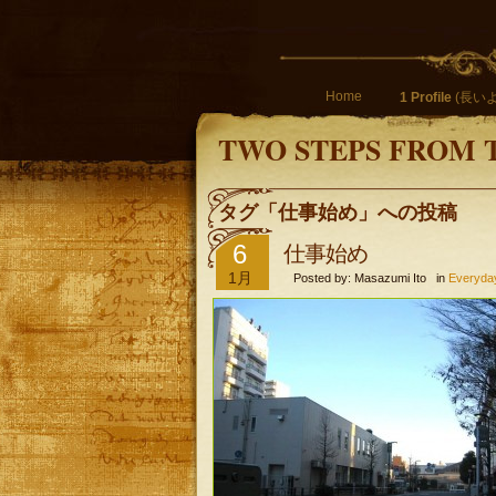
Home
1 Profile
(長いよ
TWO STEPS FROM 
タグ「仕事始め」への投稿
6
仕事始め
1月
Posted by: Masazumi Ito in
Everyda