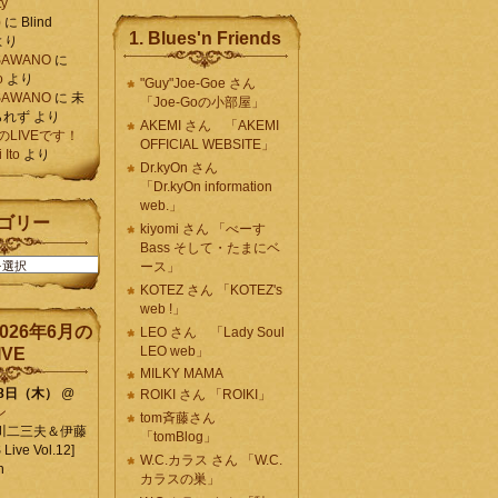
ty
)
に
Blind
1. Blues'n Friends
より
K SAWANO
に
o
より
"Guy"Joe-Goe さん
K SAWANO
に
未
「Joe-Goの小部屋」
られず
より
AKEMI さん 「AKEMI
月のLIVEです！
OFFICIAL WEBSITE」
Ito
より
Dr.kyOn さん
「Dr.kyOn information
web.」
ゴリー
kiyomi さん 「べーす
Bass そして・たまにベ
ース」
KOTEZ さん 「KOTEZ's
web !」
026年6月の
LEO さん 「Lady Soul
LEO web」
IVE
MILKY MAMA
18日（木）
@
ROIKI さん 「ROIKI」
ン
tom斉藤さん
川二三夫＆伊藤
「tomBlog」
ive Vol.12]
W.C.カラス さん 「W.C.
n
カラスの巣」