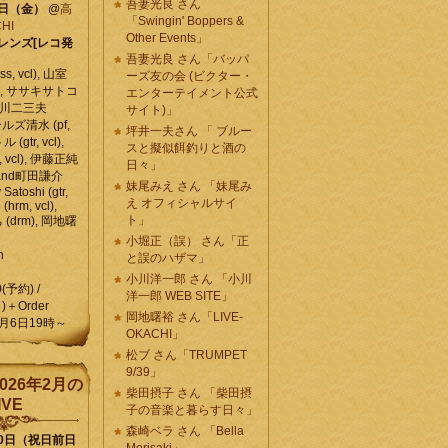
吾妻光良 さん
6日（金）
@
高
「Swingin' Boppers &
HI
Other Events」
レンズ[レコ発
吾妻光良 さん「バッパ
, vcl), 山室
ーズ友の会 (ビクター・
vcl), ササキサトコ
エンターテイメント公式
, 石川二三夫
サイト)」
ールズ清水 (pf,
坪井一夫さん 「 ブルー
 (gtr, vcl),
スと擬似餌釣りと酒の
, vcl), 伊藤正純
日々」
 , and町田謙介
妹尾みえ さん 「妹尾み
y Satoshi (gtr,
え オフィシャルサイ
o (hrm, vcl),
ト」
 (drm), 岡地曙
小堀正（誤） さん「正
n
と誤のハザマ」
小川洋一郎 さん 「小川
0(予約) /
洋一郎 WEB SITE」
)＋Order
岡地曙裕 さん「LIVE-
月6日19時～
OKACHI」
松ブ さん「TRUMPET
9/39」
026年2月の
柴田摂子 さん 「柴田摂
IVE
子の音楽と暮らす日々」
森崎ベラ さん 「Bella
10日（祝日前日