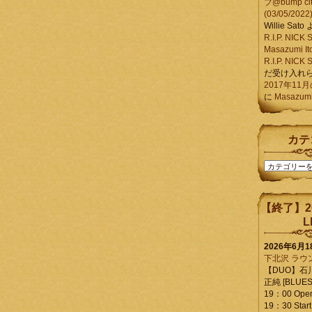
ブ@bump ci
(03/05/2022
Willie Sato
R.I.P. NIC
Masazumi It
R.I.P. NIC
だ受け入れ
2017年11
に
Masazumi 
カテ
カ
テ
ゴ
リ
【終了】2
ー
L
2026年6月
下北沢 ラウ
【DUO】石
正純 [BLUES L
19：00 Ope
19：30 Start