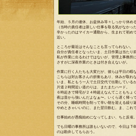
年始、５月の連休、お盆休み等々しっかり休め
（当時の責任者は新しい仕事を取る気がなかっ
辛かったのはマイカー通勤から、生まれて初め
近い。
ところが最近はそんなことも言ってられない。
自分が責任者となったいま、土日作業は当たり
私が作業に出るわけではないが、管理上事務所
さすがに深夜作業のときは付き合えないが。
作業に行く人たちも大変だが、彼らは平日の暇
こちらは対お客さんの折衝もあり、休みが取れ
いま、私ともう一人で土日交代で出勤している
片道２時間近い道のりは、またまたハード。
６時起きで帰宅が２４時超えなんてこともちょ
夜は昔から強いんだよなぁ〜。いくら遅く帰っ
その分、睡眠時間を削って辛い朝を迎える繰り
やめときゃいいのに、また翌日飲む。ま、これ
仕事始めが愚痴始めになってしまい、ちと反省
でも日曜の事務所は誰もいないので、今日は T-Bo
のは勘弁してもらおう。