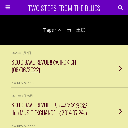
TWO STEPS FROM THE BLUES
Tags › ベーカー土居
2022年6月7日
SOOO BAAD REVUE !! @JIROKICHI
(06/06/2022)
NO RESPONSES
2014年7月25日
SOOO BAAD REVUE ﾘﾕﾆｵﾝ＠渋谷
duo MUSIC EXCHANGE（2014.07.24.）
NO RESPONSES