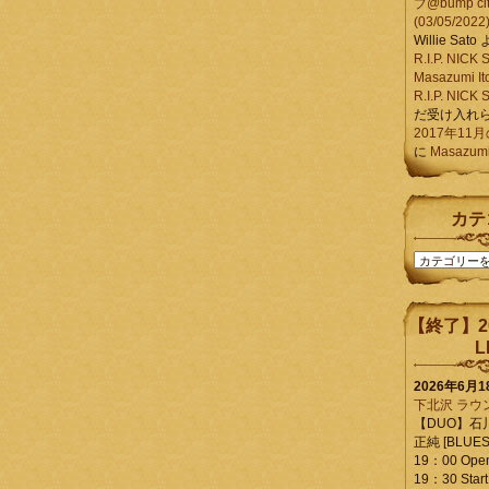
ブ@bump ci
(03/05/2022
Willie Sato
R.I.P. NIC
Masazumi It
R.I.P. NIC
だ受け入れ
2017年11
に
Masazumi 
カテ
カ
テ
ゴ
リ
【終了】2
ー
L
2026年6月
下北沢 ラウ
【DUO】石
正純 [BLUES L
19：00 Ope
19：30 Start