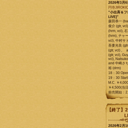
2026年3月
円寺JIROKIC
"小出斉＆フ
LIVE]"
森田恭一 (bass
俊介 (gtr, 
(hrm, vcl)
(hrm), チャ
vcl), 中村サトル
吾妻光良 (gtr
(gtr, vcl)
(gtr, vcl), Gu
vcl), Natsuk
and 中崎さち
裕 (drm)
18：30 Ope
19：30 Start
M.C. ￥4,00
￥4,500(当日
前売開始：2
【終了】2
L
2026年2月