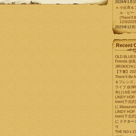
2026年1月1
小出斉＆フ
ル・ビー
(There’ll 
12/3/202
2025年12月
Recent 
OLD BLUES 
Friends @
JIROKICHI (
【下書】2026.
There’ll B
＆フレンズ」
ライブ @JIR
寺) | LIVE 
LINDY HOP 
lown(下北沢) 
に
Masazumi 
LINDY HOP 
lown(下北沢) 
に
ドクター
り
THE NG’s