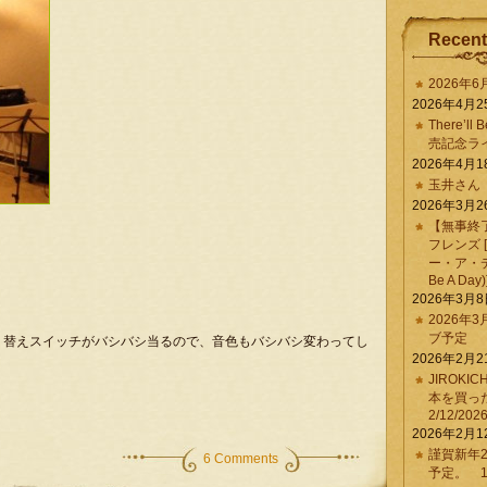
Recent
2026年
2026年4月2
There’ll 
売記念ラ
2026年4月1
玉井さん
2026年3月2
【無事終
フレンズ 
ー・ア・デイ 
Be A Day)
2026年3月
2026年
ブ予定
り替えスイッチがバシバシ当るので、音色もバシバシ変わってし
2026年2月2
JIROKI
本を買
2/12/202
2026年2月1
謹賀新年2
6 Comments
予定。 1/