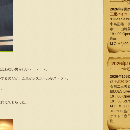
2026年9月
三鷹バイユ
“Blues Sessi
中島正雄・
恭一・山崎
19：00 Op
Start
M.C.￥*,*00
。
2026年1
似合わない男らしい・・・・・。
2026年10
ルするのだが、これがレスポールかストラト。
@
下北沢 ラ
石川二三夫
・。
[BLUES Live 
19：00 Ope
19：30 Start
に代えてもらった。
M.C. ￥3,00
￥3,500(当日
ゲスト：森
樹