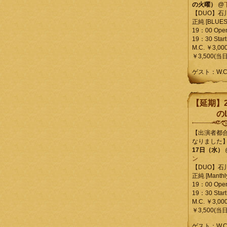
の火曜）
@
【DUO】石
正純 [BLUES L
19：00 Ope
19：30 Start
M.C. ￥3,00
￥3,500(当日
ゲスト：W.
【延期】2
のL
【出演者都
なりました
17日（水）
ン
【DUO】石
正純 [Manthly
19：00 Ope
19：30 Start
M.C. ￥3,00
￥3,500(当日
ゲスト：W.