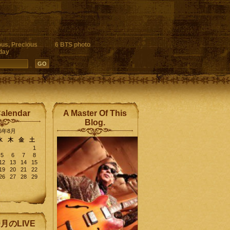
ous, Precious
6 BTS photo
day
Calendar
A Master Of This
Blog.
26年8月
水
木
金
土
1
5
6
7
8
12
13
14
15
19
20
21
22
26
27
28
29
9月のLIVE