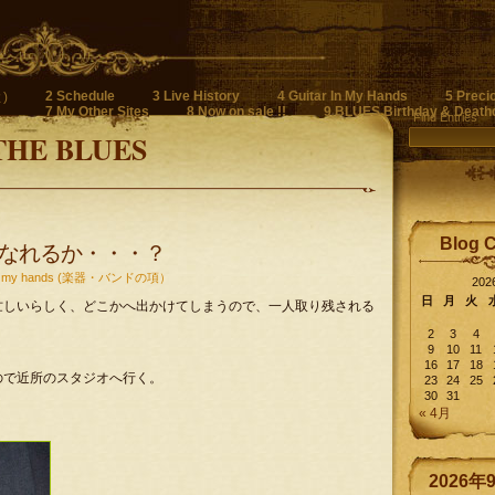
2 Schedule
3 Live History
4 Guitar In My Hands
5 Preci
)
7 My Other Sites
8 Now on sale !!
9 BLUES Birthday & Death
Find Entries
THE BLUES
Blog 
なれるか・・・？
 in my hands (楽器・バンドの項）
20
日
月
火
忙しいらしく、どこかへ出かけてしまうので、一人取り残される
2
3
4
9
10
11
16
17
18
ので近所のスタジオへ行く。
23
24
25
30
31
« 4月
2026年