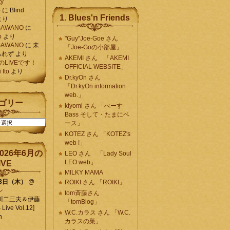
ty
)
に
Blind
1. Blues'n Friends
より
K SAWANO
に
o
より
"Guy"Joe-Goe さん
K SAWANO
に
未
「Joe-Goの小部屋」
られず
より
AKEMI さん 「AKEMI
月のLIVEです！
OFFICIAL WEBSITE」
Ito
より
Dr.kyOn さん
「Dr.kyOn information
web.」
ゴリー
kiyomi さん 「べーす
Bass そして・たまにベ
ース」
KOTEZ さん 「KOTEZ's
web !」
026年6月の
LEO さん 「Lady Soul
LEO web」
IVE
MILKY MAMA
18日（木）
@
ROIKI さん 「ROIKI」
ン
tom斉藤さん
川二三夫＆伊藤
「tomBlog」
ive Vol.12]
W.C.カラス さん 「W.C.
n
カラスの巣」