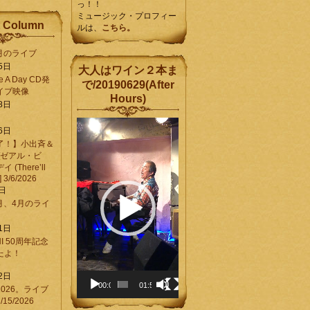
っ！！
ミュージック・プロフィー
 Column
ルは、
こちら。
6月のライブ
5日
大人はワイン２本ま
Be A Day CD発
で/20190629(After
イブ映像
Hours)
8日
動
6日
画
了！】小出斉＆
プ
[ゼアル・ビ
レ
(There’ll
ー
] 3/6/2026
ヤ
8日
ー
3月、4月のライ
1日
CHI 50周年記念
ったよ！
6
2日
00:00
01:58
026。ライブ
15/2026