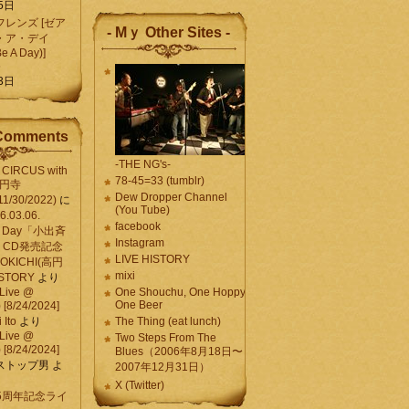
5日
レンズ [ゼア
- Mｙ Other Sites -
・ア・デイ
Be A Day)]
5
3日
Comments
-THE NG's-
CIRCUS with
78-45=33 (tumblr)
高円寺
Dew Dropper Channel
11/30/2022)
に
(You Tube)
03.06.
facebook
e A Day「小出斉
Instagram
CD発売記念
LIVE HISTORY
OKICHI(高円
mixi
HISTORY
より
Live @
One Shouchu, One Hoppy.
One Beer
[8/24/2024]
Ito
より
The Thing (eat lunch)
Live @
Two Steps From The
[8/24/2024]
Blues（2006年8月18日〜
ストップ男
よ
2007年12月31日）
X (Twitter)
 15周年記念ライ