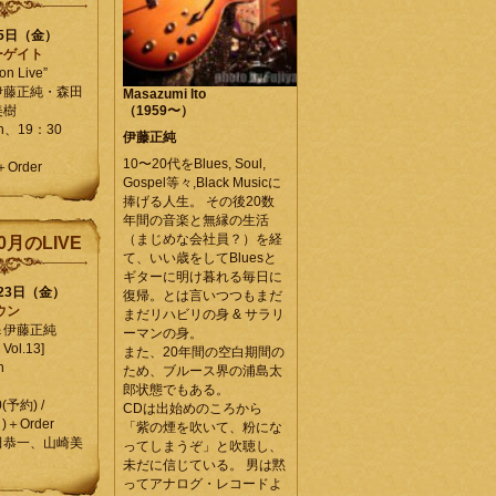
25日（金）
ーゲイト
on Live”
伊藤正純・森田
Masazumi Ito
美樹
（1959〜）
en、19：30
伊藤正純
10〜20代をBlues, Soul,
＋Order
Gospel等々,Black Musicに
捧げる人生。 その後20数
年間の音楽と無縁の生活
（まじめな会社員？）を経
0月のLIVE
て、いい歳をしてBluesと
ギターに明け暮れる毎日に
月23日（金）
復帰。とは言いつつもまだ
ウン
まだリハビリの身 & サラリ
＆伊藤正純
ーマンの身。
Vol.13]
また、20年間の空白期間の
n
ため、ブルース界の浦島太
郎状態でもある。
0(予約) /
CDは出始めのころから
)＋Order
「紫の煙を吹いて、粉にな
田恭一、山崎美
ってしまうぞ」と吹聴し、
未だに信じている。 男は黙
ってアナログ・レコードよ