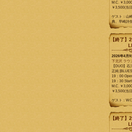
M.C. ￥3,00
￥3,500(当日
ゲスト：山
典、早崎詩
【終了】2
L
2026年4月
下北沢 ラウ
【DUO】石
正純 [BLUES L
19：00 Ope
19：30 Start
M.C. ￥3,00
￥3,500(当日
ゲスト：W.
【終了】2
L