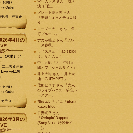
W.C.カラス さん 「駄々
0(予約) /
洩れ日記」
)＋Order
グレート義太夫 さん
崎美樹、神東正
「糖尿ちょっとチョコ喰
生
う」
コージー大内 さん 「角
打ブルース」
026年4月の
ナカネ義之 さん「ブル
ース春秋」
IVE
ラピスさん 「 lapiz blog
9日（木曜）
@
うたかたの日々」
ン
中川五郎 さん「中川五
川二三夫＆伊藤
郎オフィシャルサイト」
ive Vol.10]
井上大地 さん 「井上大
n
地 – GUITARIST 」
佐藤ヒロオ さん 「大人
0(予約) /
のライブハウス・荻窪ル
)＋Order
ースター」
C.カラス
加藤エレナ さん「Elena
Kato's Blog」
吾妻光良 さん
「Swingin' Boppers
026年3月の
(Sony Music 特設サイ
IVE
ト)」