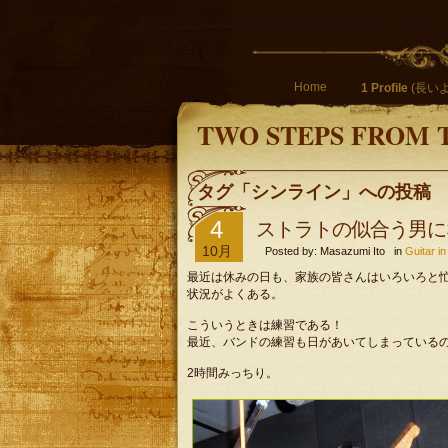
Home
1 Profile
(長いよ
TWO STEPS FROM 
タグ「シンライン」への投稿
4
ストラトの似合う男に
10月
Posted by: Masazumi Ito in
Guitar
最近は休みの日も、家族の皆さんはいろいろと
状況がよくある。
こういうときは練習である！
最近、バンドの練習も日があいてしまっている
2時間みっちり。