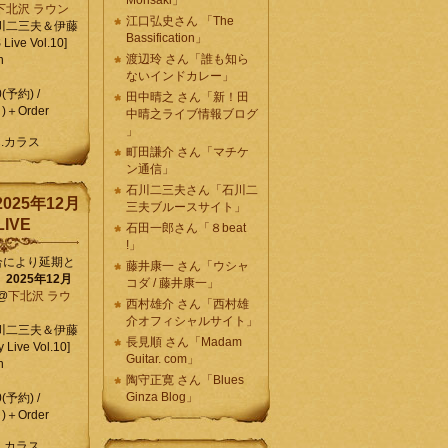
Morisaki」
下北沢 ラウン
江口弘史さん 「The
川二三夫＆伊藤
Bassification」
ive Vol.10]
渡辺玲 さん「誰も知ら
n
ないインドカレー」
0(予約) /
田中晴之 さん「新！田
)＋Order
中晴之ライブ情報ブログ
」
C.カラス
町田謙介 さん「マチケ
ン通信」
石川二三夫さん「石川二
025年12月
三夫ブルースサイト」
IVE
石田一郎さん「８beat
!」
合により延期と
藤井康一 さん「ウシャ
】
2025年12月
コダ / 藤井康一」
@
下北沢 ラウ
西村雄介 さん「西村雄
介オフィシャルサイト」
川二三夫＆伊藤
長見順 さん「Madam
 Live Vol.10]
Guitar. com」
n
陶守正寛 さん「Blues
Ginza Blog」
0(予約) /
)＋Order
C.カラス