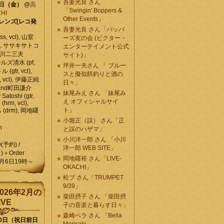
吾妻光良 さん
6日（金）
@
高
「Swingin' Boppers &
HI
Other Events」
レンズ[レコ発
吾妻光良 さん「バッパ
, vcl), 山室
ーズ友の会 (ビクター・
vcl), ササキサトコ
エンターテイメント公式
, 石川二三夫
サイト)」
ールズ清水 (pf,
坪井一夫さん 「 ブルー
 (gtr, vcl),
スと擬似餌釣りと酒の
, vcl), 伊藤正純
日々」
 , and町田謙介
妹尾みえ さん 「妹尾み
y Satoshi (gtr,
え オフィシャルサイ
o (hrm, vcl),
ト」
 (drm), 岡地曙
小堀正（誤） さん「正
n
と誤のハザマ」
小川洋一郎 さん 「小川
0(予約) /
洋一郎 WEB SITE」
)＋Order
岡地曙裕 さん「LIVE-
月6日19時～
OKACHI」
松ブ さん「TRUMPET
9/39」
026年2月の
柴田摂子 さん 「柴田摂
IVE
子の音楽と暮らす日々」
森崎ベラ さん 「Bella
10日（祝日前日