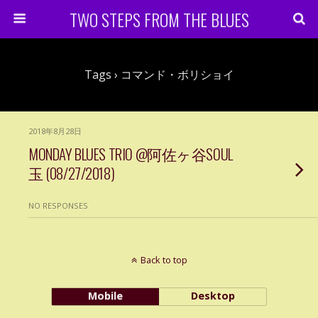
TWO STEPS FROM THE BLUES
Tags › コマンド・ボリショイ
2018年8月28日
MONDAY BLUES TRIO @阿佐ヶ谷SOUL
玉 (08/27/2018)
NO RESPONSES
Back to top
Mobile
Desktop