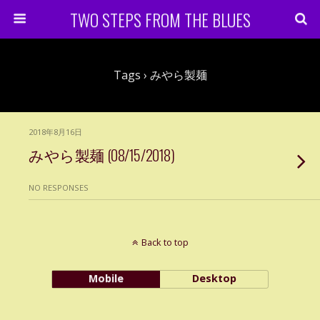
TWO STEPS FROM THE BLUES
Tags › みやら製麺
2018年8月16日
みやら製麺 (08/15/2018)
NO RESPONSES
Back to top
Mobile
Desktop