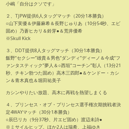
小嶋「自分はクソです」
２、TJPW提供6人タッグマッチ（20分1本勝負）
○山下実優＆伊藤麻希＆長野じゅりあ（10分54秒、エビ
固め）乃蒼ヒカリ＆鈴芽●＆荒井優希
※Skull Kick
３、DDT提供8人タッグマッチ（30分1本勝負）
飯野“セクシー”雄貴＆男色“ダンディ”ディーノ＆今成“フ
ァンタスティック”夢人＆○西垣“コーチン”彰人（13分21
秒、チキン勃つた固め）高木三四郎●＆ケンドー・カシ
ン＆青木真也＆堀田祐美子
カシンやりたい放題、高木に再戦を熱望しまくる
４、プリンセス・オブ・プリンセス選手権次期挑戦者決
定4WAYマッチ（30分1本勝負）
○辰巳リカ（9分37秒、片エビ固め）渡辺未詩●
※ミサイルヒップ。ほか2人は瑞希、上福ゆき