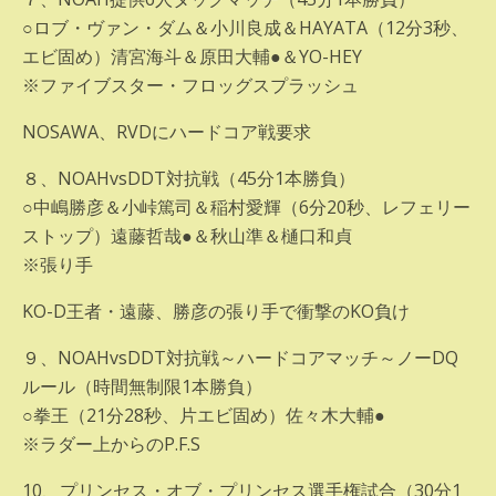
○ロブ・ヴァン・ダム＆小川良成＆HAYATA（12分3秒、
エビ固め）清宮海斗＆原田大輔●＆YO-HEY
※ファイブスター・フロッグスプラッシュ
NOSAWA、RVDにハードコア戦要求
８、NOAHvsDDT対抗戦（45分1本勝負）
○中嶋勝彦＆小峠篤司＆稲村愛輝（6分20秒、レフェリー
ストップ）遠藤哲哉●＆秋山準＆樋口和貞
※張り手
KO-D王者・遠藤、勝彦の張り手で衝撃のKO負け
９、NOAHvsDDT対抗戦～ハードコアマッチ～ノーDQ
ルール（時間無制限1本勝負）
○拳王（21分28秒、片エビ固め）佐々木大輔●
※ラダー上からのP.F.S
10、プリンセス・オブ・プリンセス選手権試合（30分1