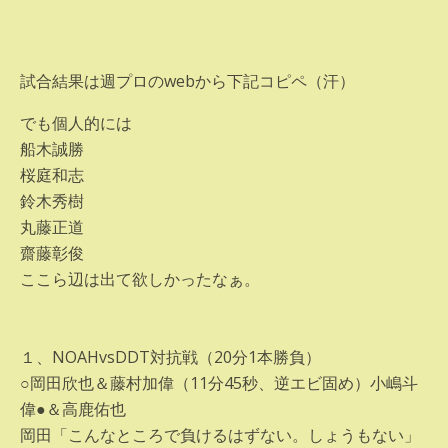
試合結果は週プロのwebから下記コピペ（汗）
でも個人的には
船木誠勝
桜庭和志
鈴木秀樹
丸藤正道
齋藤彰俊
ここら辺は出て欲しかったなぁ。
１、NOAHvsDDT対抗戦（20分1本勝負）
○岡田欣也＆藤村加偉（11分45秒、逆エビ固め）小嶋斗
偉●＆高鹿佑也
岡田「こんなところで負けるはずない。しょうもない」