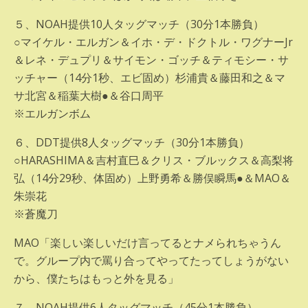
５、NOAH提供10人タッグマッチ（30分1本勝負）
○マイケル・エルガン＆イホ・デ・ドクトル・ワグナーJr
＆レネ・デュプリ＆サイモン・ゴッチ＆ティモシー・サ
ッチャー（14分1秒、エビ固め）杉浦貴＆藤田和之＆マ
サ北宮＆稲葉大樹●＆谷口周平
※エルガンボム
６、DDT提供8人タッグマッチ（30分1本勝負）
○HARASHIMA＆吉村直巳＆クリス・ブルックス＆高梨将
弘（14分29秒、体固め）上野勇希＆勝俣瞬馬●＆MAO＆
朱崇花
※蒼魔刀
MAO「楽しい楽しいだけ言ってるとナメられちゃうん
で。グループ内で罵り合ってやってたってしょうがない
から、僕たちはもっと外を見る」
７、NOAH提供6人タッグマッチ（45分1本勝負）