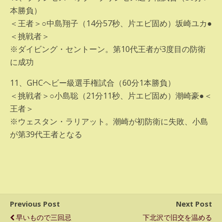
本勝負）
＜王者＞○中島翔子（14分57秒、片エビ固め）坂崎ユカ●
＜挑戦者＞
※ダイビング・セントーン。第10代王者が3度目の防衛
に成功
11、GHCヘビー級選手権試合（60分1本勝負）
＜挑戦者＞○小島聡（21分11秒、片エビ固め）潮崎豪●＜
王者＞
※ウェスタン・ラリアット。潮崎が初防衛に失敗、小島
が第39代王者となる
Previous Post
Next Post
早いもので三回忌
下北沢で旧交を温める