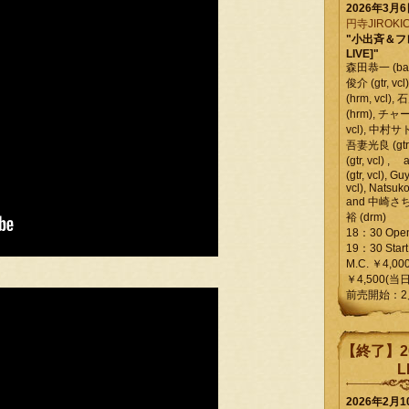
2026年3月
円寺JIROKIC
"小出斉＆フ
LIVE]"
森田恭一 (bass
俊介 (gtr, 
(hrm, vcl)
(hrm), チャ
vcl), 中村サトル
吾妻光良 (gtr
(gtr, vcl)
(gtr, vcl), Gu
vcl), Natsuk
and 中崎さち
裕 (drm)
18：30 Ope
19：30 Start
M.C. ￥4,00
￥4,500(当日
前売開始：2
【終了】2
L
2026年2月