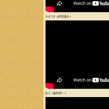
A-6,7,8（町田謙介）
B-1（森田恭一）