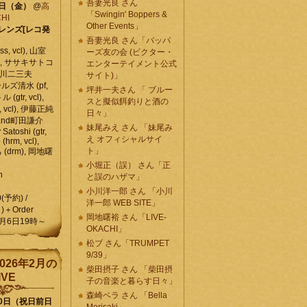
吾妻光良 さん
6日（金）
@
高
「Swingin' Boppers &
HI
Other Events」
レンズ[レコ発
吾妻光良 さん「バッパ
, vcl), 山室
ーズ友の会 (ビクター・
vcl), ササキサトコ
エンターテイメント公式
, 石川二三夫
サイト)」
ールズ清水 (pf,
坪井一夫さん 「 ブルー
 (gtr, vcl),
スと擬似餌釣りと酒の
, vcl), 伊藤正純
日々」
 , and町田謙介
妹尾みえ さん 「妹尾み
y Satoshi (gtr,
え オフィシャルサイ
o (hrm, vcl),
ト」
 (drm), 岡地曙
小堀正（誤） さん「正
n
と誤のハザマ」
小川洋一郎 さん 「小川
0(予約) /
洋一郎 WEB SITE」
)＋Order
岡地曙裕 さん「LIVE-
月6日19時～
OKACHI」
松ブ さん「TRUMPET
9/39」
026年2月の
柴田摂子 さん 「柴田摂
IVE
子の音楽と暮らす日々」
森崎ベラ さん 「Bella
10日（祝日前日