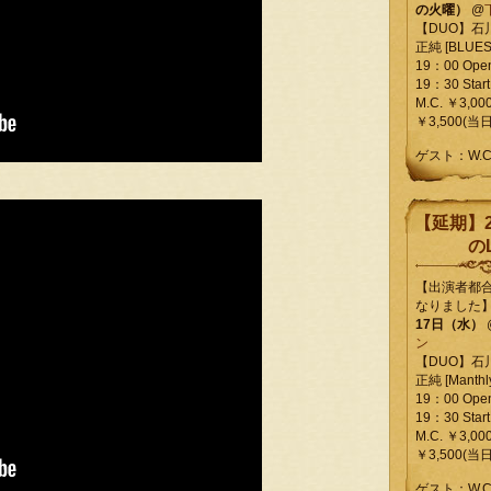
の火曜）
@
【DUO】石
正純 [BLUES L
19：00 Ope
19：30 Start
M.C. ￥3,00
￥3,500(当日
ゲスト：W.
【延期】2
のL
【出演者都
なりました
17日（水）
ン
【DUO】石
正純 [Manthly
19：00 Ope
19：30 Start
M.C. ￥3,00
￥3,500(当日
ゲスト：W.