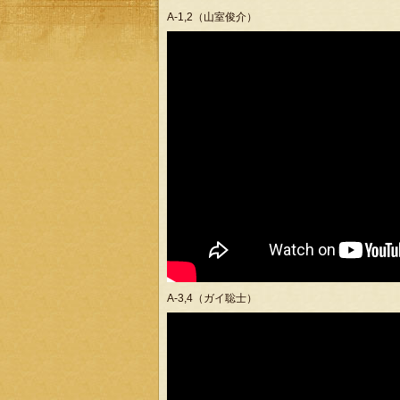
A-1,2（山室俊介）
A-3,4（ガイ聡士）