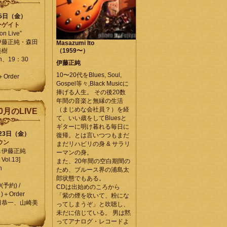
25日（金）
ーゲイト
on Live”
伊藤正純・森田
Masazumi Ito
美樹
（1959〜）
en、19：30
伊藤正純
10〜20代をBlues, Soul,
＋Order
Gospel等々,Black Musicに
捧げる人生。 その後20数
年間の音楽と無縁の生活
（まじめな会社員？）を経
0月のLIVE
て、いい歳をしてBluesと
ギターに明け暮れる毎日に
月23日（金）
復帰。とは言いつつもまだ
ウン
まだリハビリの身 & サラリ
＆伊藤正純
ーマンの身。
Vol.13]
また、20年間の空白期間の
n
ため、ブルース界の浦島太
郎状態でもある。
0(予約) /
CDは出始めのころから
)＋Order
「紫の煙を吹いて、粉にな
田恭一、山崎美
ってしまうぞ」と吹聴し、
未だに信じている。 男は黙
ってアナログ・レコードよ