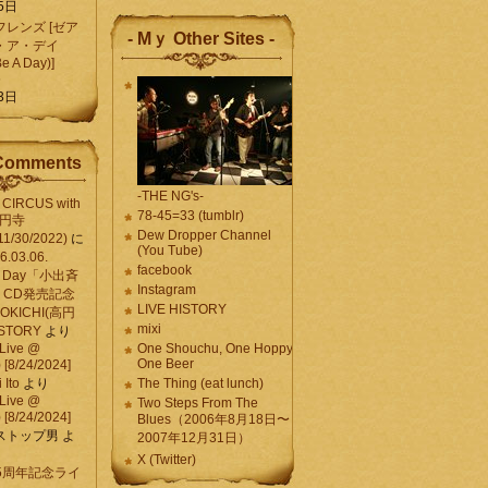
5日
レンズ [ゼア
- Mｙ Other Sites -
・ア・デイ
Be A Day)]
5
3日
Comments
-THE NG's-
CIRCUS with
78-45=33 (tumblr)
高円寺
Dew Dropper Channel
11/30/2022)
に
(You Tube)
03.06.
facebook
e A Day「小出斉
Instagram
CD発売記念
LIVE HISTORY
OKICHI(高円
mixi
HISTORY
より
Live @
One Shouchu, One Hoppy.
One Beer
[8/24/2024]
Ito
より
The Thing (eat lunch)
Live @
Two Steps From The
[8/24/2024]
Blues（2006年8月18日〜
ストップ男
よ
2007年12月31日）
X (Twitter)
 15周年記念ライ