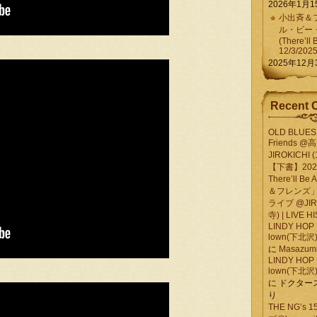
2026年1月1
小出斉＆フ
ル・ビー
(There’ll 
12/3/202
2025年12月
Recent 
OLD BLUES 
Friends @
JIROKICHI (
【下書】2026.
There’ll B
＆フレンズ」
ライブ @JIR
寺) | LIVE 
LINDY HOP 
lown(下北沢) 
に
Masazumi 
LINDY HOP 
lown(下北沢) 
に
ドクター
り
THE NG’s