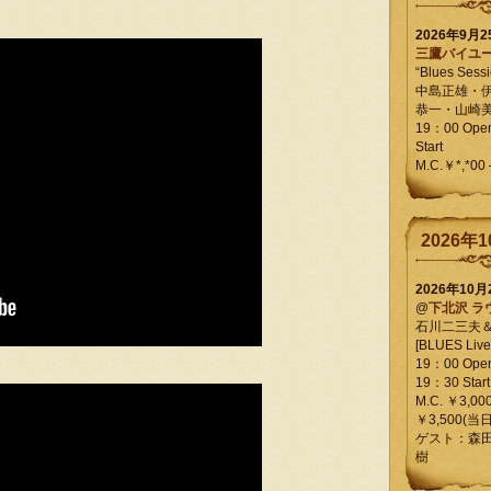
2026年9月
三鷹バイユ
“Blues Sessi
中島正雄・
恭一・山崎
19：00 Op
Start
M.C.￥*,*00
2026年1
2026年10
@
下北沢 ラ
石川二三夫
[BLUES Live 
19：00 Ope
19：30 Start
M.C. ￥3,00
￥3,500(当日
ゲスト：森
樹