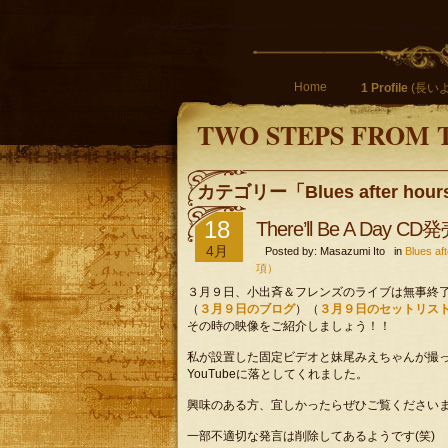
Home
1 Profile
(長いよ
TWO STEPS FROM 
カテゴリー「Blues after h
18
There’ll Be A Da
4月
Posted by: Masazumi Ito in
Blues 
項）
３月９日、小出斉＆フレンズのライブは無事終
（
３月９日のブログ
）（
３月９日のセットリス
その時の映像をご紹介しましょう！！
私が設置した固定ビデオと妹尾みえちゃんが撮
YouTubeに落としてくれました。
興味のある方、宜しかったらぜひご覧ください
一部不適切な発言は削除してあるようです(笑)