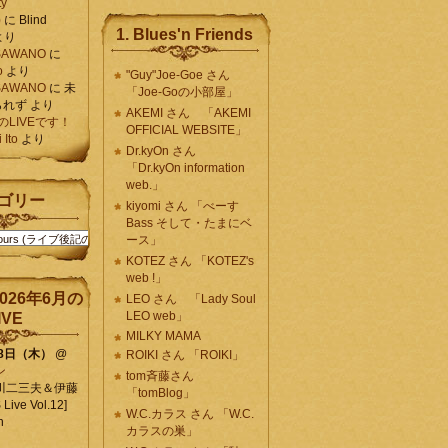
ty
)
に
Blind
1. Blues'n Friends
より
K SAWANO
に
o
より
"Guy"Joe-Goe さん
K SAWANO
に
未
「Joe-Goの小部屋」
られず
より
AKEMI さん 「AKEMI
月のLIVEです！
OFFICIAL WEBSITE」
Ito
より
Dr.kyOn さん
「Dr.kyOn information
web.」
ゴリー
kiyomi さん 「べーす
Bass そして・たまにベ
ース」
KOTEZ さん 「KOTEZ's
web !」
026年6月の
LEO さん 「Lady Soul
LEO web」
IVE
MILKY MAMA
18日（木）
@
ROIKI さん 「ROIKI」
ン
tom斉藤さん
川二三夫＆伊藤
「tomBlog」
ive Vol.12]
W.C.カラス さん 「W.C.
n
カラスの巣」