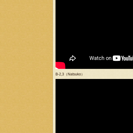
B-2,3（Natsuko）