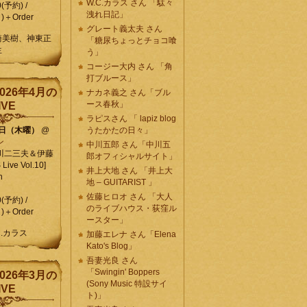
W.C.カラス さん 「駄々
0(予約) /
洩れ日記」
)＋Order
グレート義太夫 さん
崎美樹、神東正
「糖尿ちょっとチョコ喰
生
う」
コージー大内 さん 「角
打ブルース」
026年4月の
ナカネ義之 さん「ブル
ース春秋」
IVE
ラピスさん 「 lapiz blog
9日（木曜）
@
うたかたの日々」
ン
中川五郎 さん「中川五
川二三夫＆伊藤
郎オフィシャルサイト」
ive Vol.10]
井上大地 さん 「井上大
n
地 – GUITARIST 」
佐藤ヒロオ さん 「大人
0(予約) /
のライブハウス・荻窪ル
)＋Order
ースター」
C.カラス
加藤エレナ さん「Elena
Kato's Blog」
吾妻光良 さん
「Swingin' Boppers
026年3月の
(Sony Music 特設サイ
IVE
ト)」