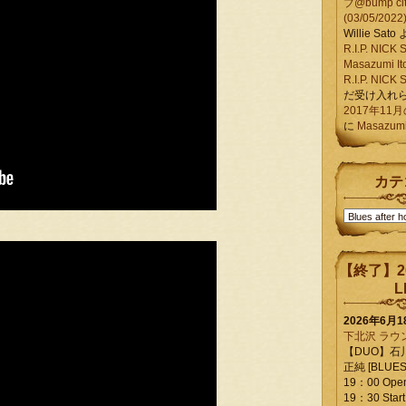
ブ@bump ci
(03/05/2022
Willie Sato
R.I.P. NIC
Masazumi It
R.I.P. NIC
だ受け入れ
2017年11
に
Masazumi 
カテ
カ
テ
ゴ
リ
【終了】2
ー
L
2026年6月
下北沢 ラウ
【DUO】石
正純 [BLUES L
19：00 Ope
19：30 Start