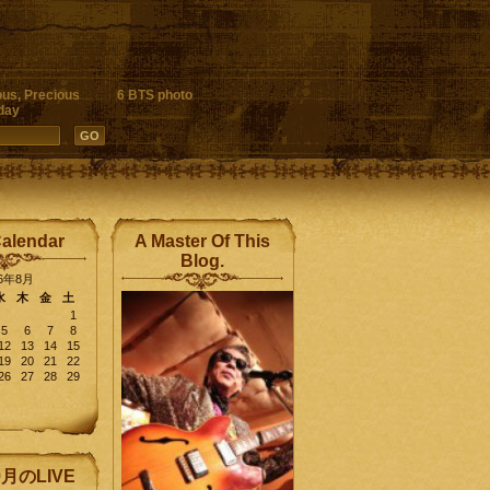
ous, Precious
6 BTS photo
day
Calendar
A Master Of This
Blog.
26年8月
水
木
金
土
1
5
6
7
8
12
13
14
15
19
20
21
22
26
27
28
29
9月のLIVE