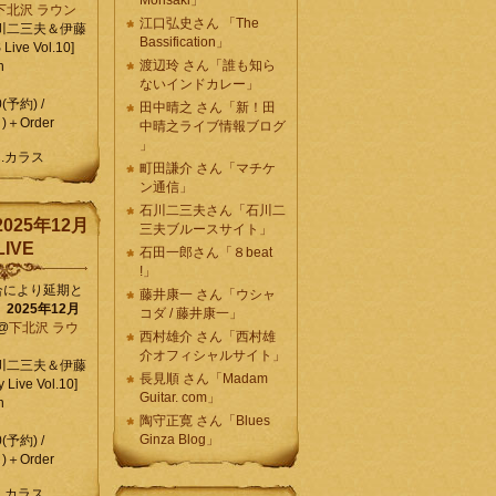
Morisaki」
下北沢 ラウン
江口弘史さん 「The
川二三夫＆伊藤
Bassification」
ive Vol.10]
渡辺玲 さん「誰も知ら
n
ないインドカレー」
0(予約) /
田中晴之 さん「新！田
)＋Order
中晴之ライブ情報ブログ
」
C.カラス
町田謙介 さん「マチケ
ン通信」
石川二三夫さん「石川二
025年12月
三夫ブルースサイト」
IVE
石田一郎さん「８beat
!」
合により延期と
藤井康一 さん「ウシャ
】
2025年12月
コダ / 藤井康一」
@
下北沢 ラウ
西村雄介 さん「西村雄
介オフィシャルサイト」
川二三夫＆伊藤
長見順 さん「Madam
 Live Vol.10]
Guitar. com」
n
陶守正寛 さん「Blues
Ginza Blog」
0(予約) /
)＋Order
C.カラス