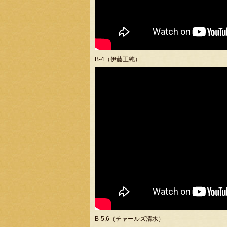
B-4（伊藤正純）
B-5,6（チャールズ清水）