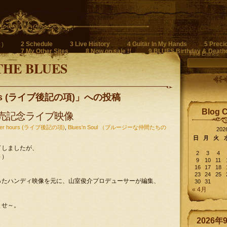
2 Schedule
3 Live History
4 Guitar In My Hands
5 Preci
)
7 My Other Sites
8 Now on sale !!
9 BLUES Birthday & Death
Find Entries
THE BLUES
ours (ライブ後記の項)」への投稿
Blog 
y CD発売記念ライブ映像
after hours (ライブ後記の項)
,
Blues'n Soul （ブルージーな仲間たちの
20
日
月
火
了しましたが、
2
3
4
ト
）
9
10
11
16
17
18
23
24
25
ったハンディ映像を元に、山室俊介プロデューサーが編集、
30
31
« 4月
ませ～。
2026年