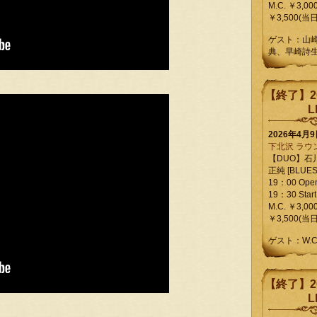
M.C. ￥3,00
￥3,500(当日
ゲスト：山
典、早崎詩
【終了】2
L
2026年4月
下北沢 ラウ
【DUO】石
正純 [BLUES L
19：00 Ope
19：30 Start
M.C. ￥3,00
￥3,500(当日
ゲスト：W.
【終了】2
L