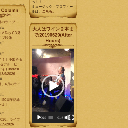
っ！！
ミュージック・プロフィー
 Column
ルは、
こちら。
6月のライブ
5日
大人はワイン２本ま
Be A Day CD発
で/20190629(After
イブ映像
Hours)
8日
動
6日
画
了！】小出斉＆
プ
[ゼアル・ビ
レ
(There’ll
ー
] 3/6/2026
ヤ
8日
ー
3月、4月のライ
1日
CHI 50周年記念
ったよ！
6
2日
00:00
01:58
026。ライブ
15/2026